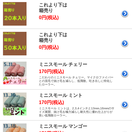
これより下は
箱売り
0円(税込)
これより下は
箱売り
0円(税込)
ミニスモール チェリー
170円(税込)
こだわりのミニスモール チェリー。マイクロファイバー
との混毛で抜け毛を減らし、低飛散。吐き出しに特化し
たローラー。
ミニスモール ミント
170円(税込)
ミニスモール ミントは、2,3,4インチと13mm,16mmのサ
イズ展開、抜け毛を極力減らし耐久性に優れ仕上がりが
良い低飛散ローラー。
ミニスモール マンゴー