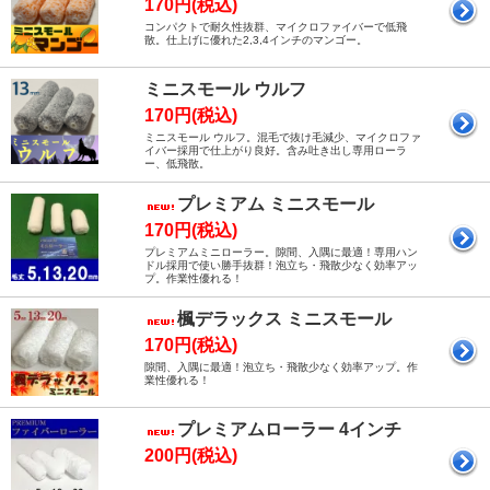
170円(税込)
コンパクトで耐久性抜群、マイクロファイバーで低飛
散。仕上げに優れた2,3,4インチのマンゴー。
ミニスモール ウルフ
170円(税込)
ミニスモール ウルフ。混毛で抜け毛減少、マイクロファ
イバー採用で仕上がり良好。含み吐き出し専用ローラ
ー、低飛散。
プレミアム ミニスモール
170円(税込)
プレミアムミニローラー。隙間、入隅に最適！専用ハン
ドル採用で使い勝手抜群！泡立ち・飛散少なく効率アッ
プ。作業性優れる！
楓デラックス ミニスモール
170円(税込)
隙間、入隅に最適！泡立ち・飛散少なく効率アップ。作
業性優れる！
プレミアムローラー 4インチ
200円(税込)