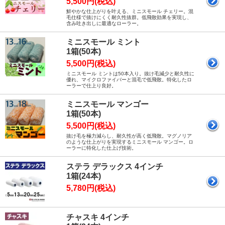
5,500円(税込)
鮮やかな仕上がりを叶える、ミニスモール チェリー。混
毛仕様で抜けにくく耐久性抜群。低飛散効果を実現し、
含み吐き出しに最適なローラー。
ミニスモール ミント
1箱(50本)
5,500円(税込)
ミニスモール ミントは50本入り。抜け毛減少と耐久性に
優れ、マイクロファイバーと混毛で低飛散。特化したロ
ーラーで仕上り良好。
ミニスモール マンゴー
1箱(50本)
5,500円(税込)
抜け毛を極力減らし、耐久性が高く低飛散。マグノリア
のような仕上がりを実現するミニスモール マンゴー。ロ
ーラーに特化した仕上げ技術。
ステラ デラックス 4インチ
1箱(24本)
5,780円(税込)
チャスキ 4インチ