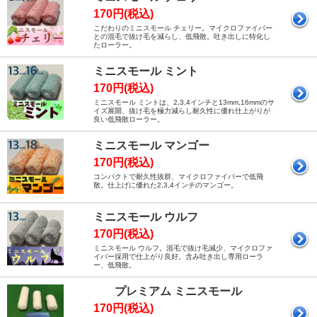
170円(税込)
こだわりのミニスモール チェリー。マイクロファイバー
との混毛で抜け毛を減らし、低飛散。吐き出しに特化し
たローラー。
ミニスモール ミント
170円(税込)
ミニスモール ミントは、2,3,4インチと13mm,16mmのサ
イズ展開、抜け毛を極力減らし耐久性に優れ仕上がりが
良い低飛散ローラー。
ミニスモール マンゴー
170円(税込)
コンパクトで耐久性抜群、マイクロファイバーで低飛
散。仕上げに優れた2,3,4インチのマンゴー。
ミニスモール ウルフ
170円(税込)
ミニスモール ウルフ。混毛で抜け毛減少、マイクロファ
イバー採用で仕上がり良好。含み吐き出し専用ローラ
ー、低飛散。
プレミアム ミニスモール
170円(税込)