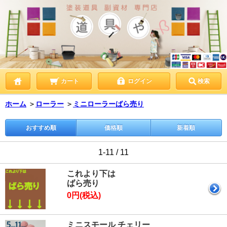
カート
ログイン
検索
ホーム
＞
ローラー
＞
ミニローラーばら売り
おすすめ順
価格順
新着順
1-11 / 11
これより下は
ばら売り
0円(税込)
ミニスモール チェリー