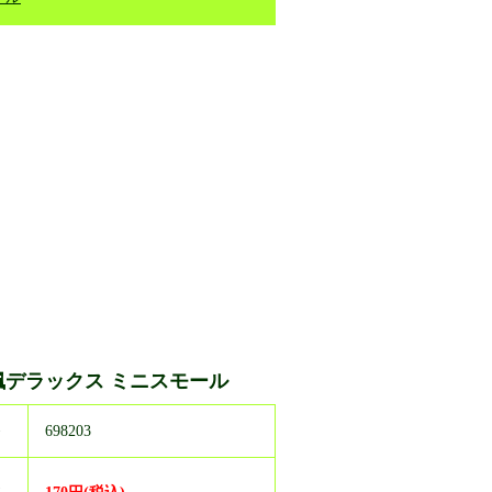
楓デラックス ミニスモール
番
698203
売