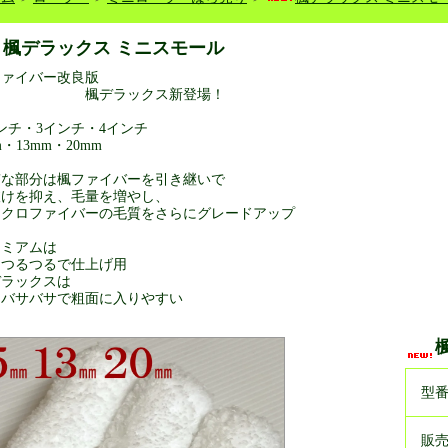
楓デラックス ミニスモール
ファイバー改良版
デラックス新登場！
ンチ・3インチ・4インチ
m・13mm・20mm
質な部分は楓ファイバーを引き継いで
抜けを抑え、毛量を増やし、
イクロファイバーの毛質をさらにグレードアップ
レミアムは
るつるで仕上げ用
デラックスは
サバサで粗面に入りやすい
型
販