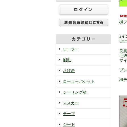
楓
楓
2イ
5m
ローラー
良
毛
刷毛
マ
プ
さげ缶
つ
楓
ローラーバケット
バ
シーリング材
マスカー
テープ
シート