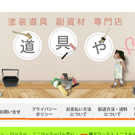
ーム
ローラー
ミニローラーばら売り
楓デラックス ミニスモ
＞
＞
＞