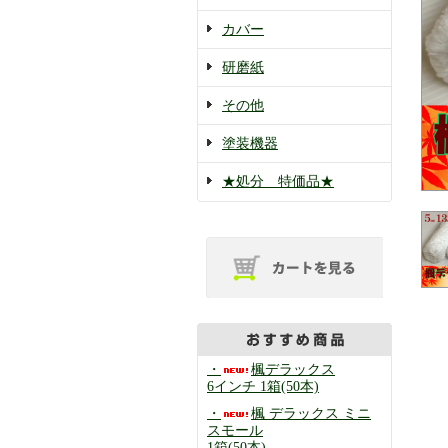
カバー
研磨紙
その他
塗装機器
★処分 特価品★
・
楓デラックス
6インチ 1箱(50本)
・
楓 デラックス ミニ
スモール
1箱(50本)