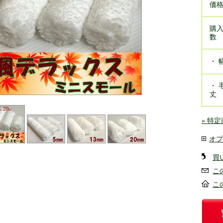
価
購
数
・ 
・ 
丈
» 特
オプ
買
こ
こ