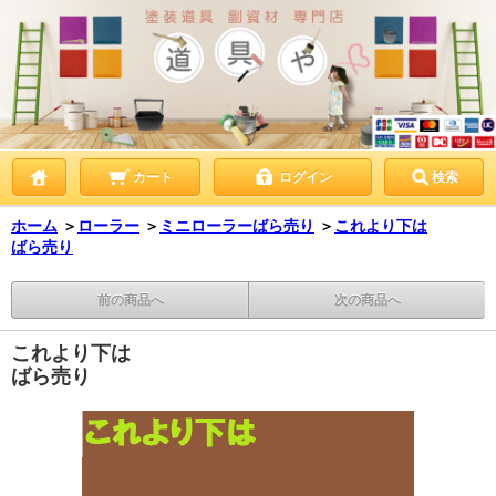
カート
ログイン
検索
ホーム
＞
ローラー
＞
ミニローラーばら売り
＞
これより下は
ばら売り
前の商品へ
次の商品へ
これより下は
ばら売り