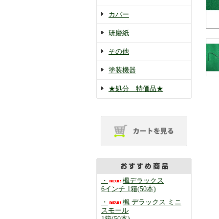
カバー
研磨紙
その他
塗装機器
★処分 特価品★
・
楓デラックス
6インチ 1箱(50本)
・
楓 デラックス ミニ
スモール
1箱(50本)