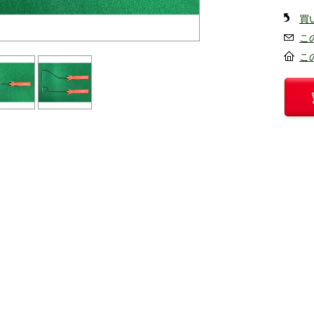
買
こ
こ