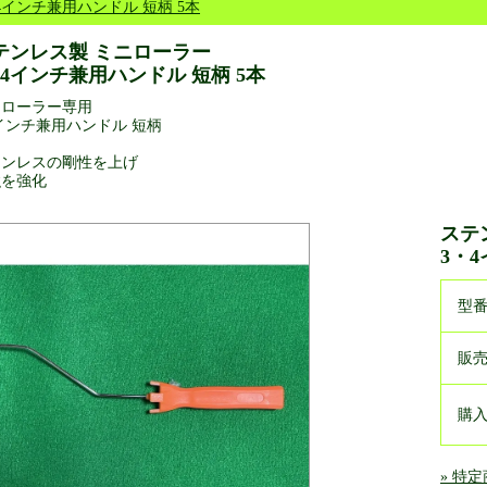
4インチ兼用ハンドル 短柄 5本
テンレス製 ミニローラー
・4インチ兼用ハンドル 短柄 5本
ニローラー専用
4インチ兼用ハンドル 短柄
テンレスの剛性を上げ
強を強化
ステ
3・
型
販
購
» 特