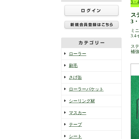
3・
ス
3
ミ
3.
ス
補
ローラー
刷毛
さげ缶
ローラーバケット
シーリング材
マスカー
テープ
シート