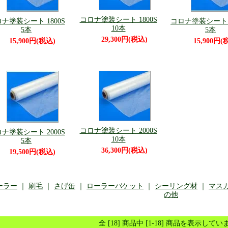
コロナ塗装シート 1800S
ナ塗装シート 1800S
コロナ塗装シート 1
10本
5本
5本
29,300円(税込)
15,900円(税込)
15,900円(
コロナ塗装シート 2000S
ナ塗装シート 2000S
10本
5本
36,300円(税込)
19,500円(税込)
ーラー
｜
刷毛
｜
さげ缶
｜
ローラーバケット
｜
シーリング材
｜
マス
の他
全 [18] 商品中 [1-18] 商品を表示して