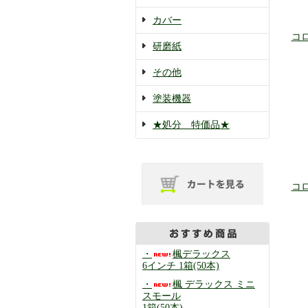
カバー
コロ
研磨紙
その他
塗装機器
★処分 特価品★
コロ
・
楓デラックス
6インチ 1箱(50本)
・
楓 デラックス ミニ
スモール
1箱(50本)