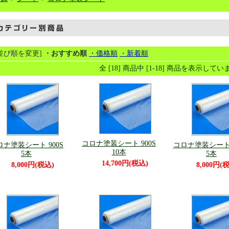
[並び順を変更]
・おすすめ順
・価格順
・新着順
全 [18] 商品中 [1-18] 商品を表示して
コロナ塗装シート 900S
ロナ塗装シート 900S
コロナ塗装シート 
10本
5本
5本
14,700円(税込)
8,000円(税込)
8,000円(