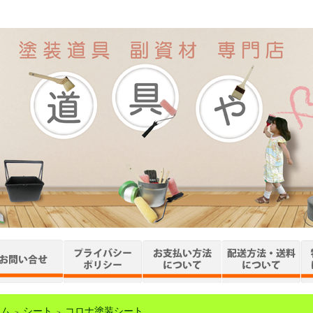
ーム
シート
コロナ塗装シート
＞
＞