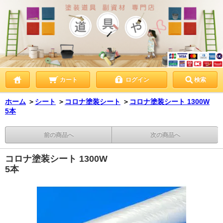
カート
ログイン
検索
ホーム
＞
シート
＞
コロナ塗装シート
＞
コロナ塗装シート 1300W
5本
前の商品へ
次の商品へ
コロナ塗装シート 1300W
5本