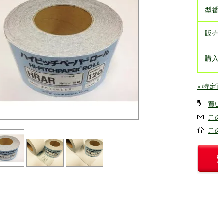
型
販
購
» 特
買
こ
こ