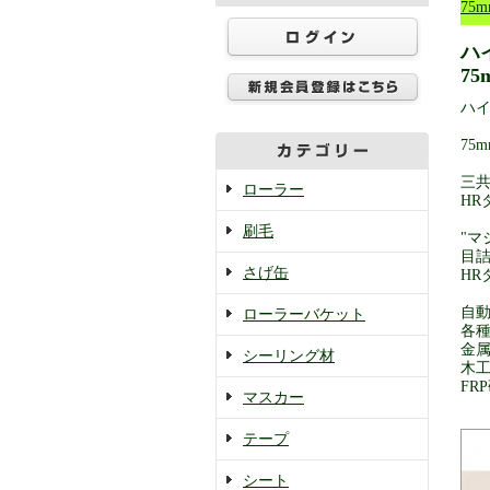
75m
ハ
75
ハイ
75m
三
ローラー
HR
刷毛
"
目
さげ缶
H
自
ローラーバケット
各
金
シーリング材
木
FR
マスカー
テープ
シート