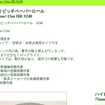
m×15m HR #240
イピッチペーパーロール
mm×15m HR #240
ピッチペーパーロール #240
m×15m
共理化学
タイプ： 空研ぎ・水研ぎ両用タイプです
マジック式の為、番手の取り替えがワンタッチ。
詰まりが少なくロングライフ。
Rタイプは、耐久性があり、湿式での研磨も可能です。
動車補修研磨作業
種車両の塗膜研磨作業
属焼付け塗装研磨作業
工・家具メーカーでの各種研磨作業
P研磨作業
ハイ
75mm