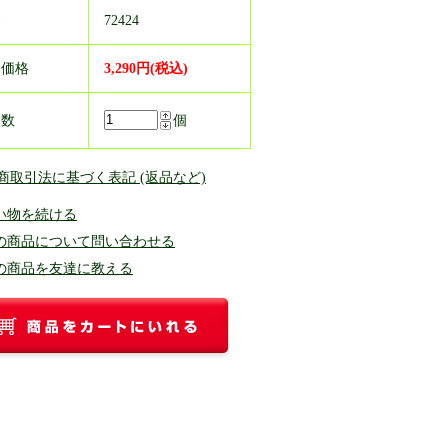
番
72424
売価格
3,290円(税込)
入数
個
定商取引法に基づく表記 (返品など)
い物を続ける
の商品について問い合わせる
の商品を友達に教える