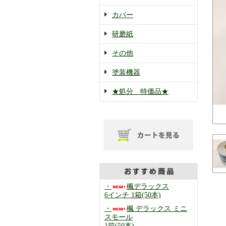
カバー
研磨紙
その他
塗装機器
★処分 特価品★
・
楓デラックス
6インチ 1箱(50本)
・
楓 デラックス ミニ
スモール
1箱(50本)