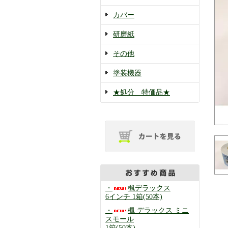
カバー
研磨紙
その他
塗装機器
★処分 特価品★
・
楓デラックス
6インチ 1箱(50本)
・
楓 デラックス ミニ
スモール
1箱(50本)