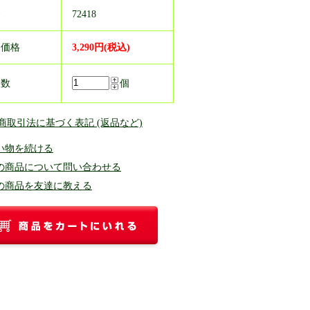
番
72418
売価格
3,290円(税込)
入数
個
定商取引法に基づく表記 (返品など)
い物を続ける
の商品について問い合わせる
の商品を友達に教える