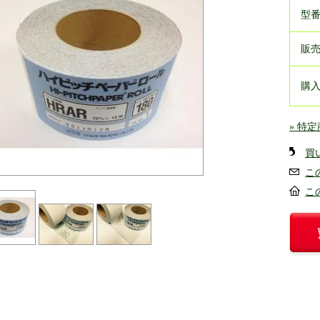
型
販
購
» 特
買
こ
こ