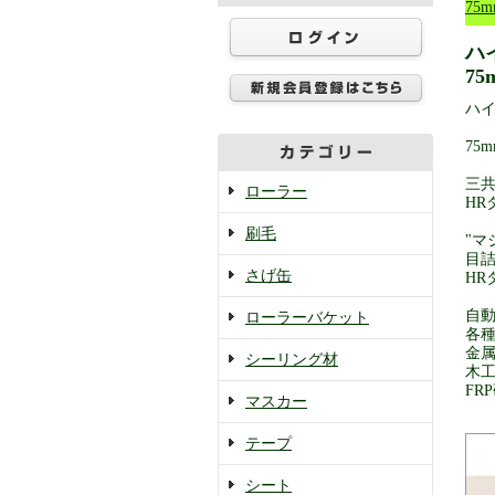
75m
ハ
75
ハイ
75m
三
ローラー
HR
刷毛
"
目
さげ缶
H
自
ローラーバケット
各
金
シーリング材
木
FR
マスカー
テープ
シート