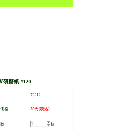
。
研磨紙 #120
番
72212
売価格
50円(税込)
入数
枚