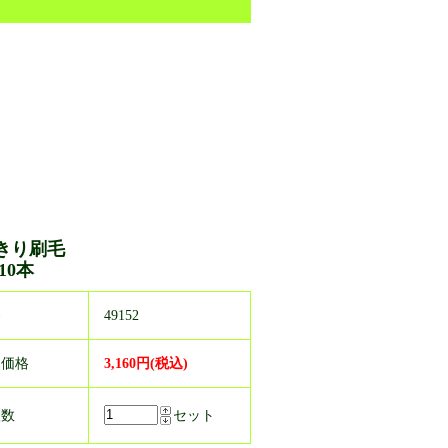
きり刷毛
 10本
番
49152
売価格
3,160円(税込)
入数
セット