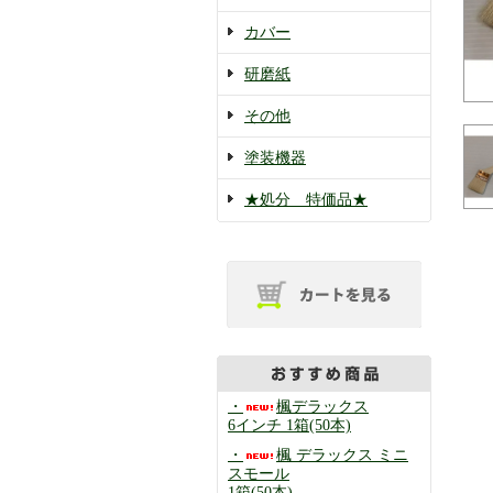
カバー
研磨紙
その他
塗装機器
★処分 特価品★
・
楓デラックス
6インチ 1箱(50本)
・
楓 デラックス ミニ
スモール
1箱(50本)