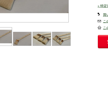
» 特
買
こ
こ