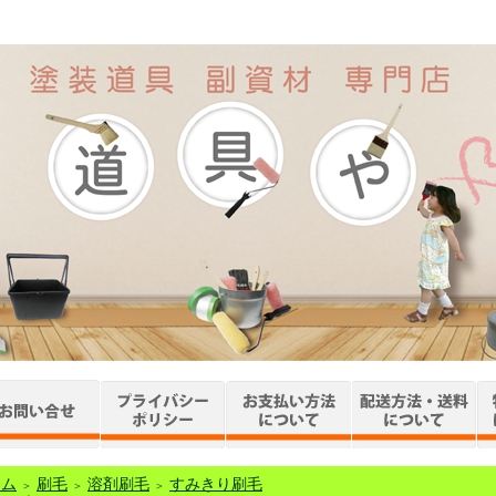
ーム
刷毛
溶剤刷毛
すみきり刷毛
＞
＞
＞