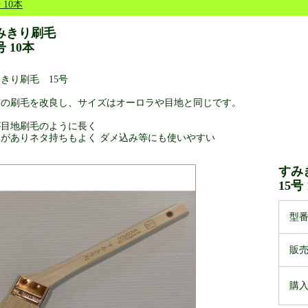
 10本
みきり刷毛
号 10本
きり刷毛 15号
前の刷毛を改良し、サイズはオーロラや目地と同じです。
が目地刷毛のように長く
みがありネタ持ちもよく ダメ込み等にも使いやすい
すみ
15号
型
販
購