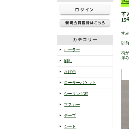
15号
す
15
すみ
以
ローラー
柄
厚
刷毛
さげ缶
ローラーバケット
シーリング材
マスカー
テープ
シート