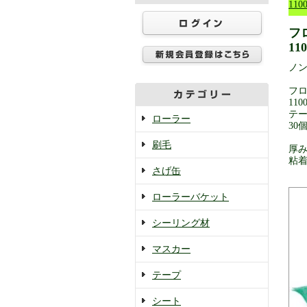
110
フ
11
ノ
フ
110
テー
ローラー
30
刷毛
厚み
粘着
さげ缶
ローラーバケット
シーリング材
マスカー
テープ
シート