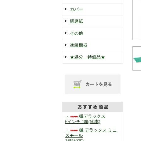
カバー
研磨紙
その他
塗装機器
★処分 特価品★
・
楓デラックス
6インチ 1箱(50本)
・
楓 デラックス ミニ
スモール
1箱(50本)