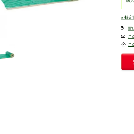
購
» 特
買
こ
こ