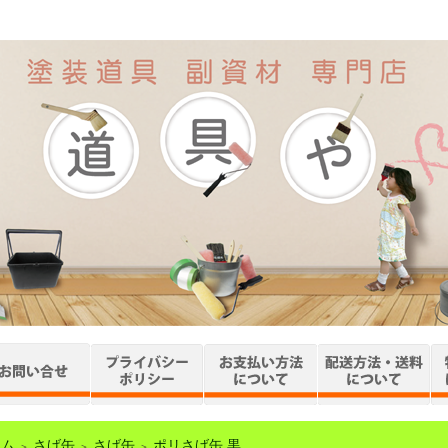
ーム
さげ缶
さげ缶
ポリさげ缶 黒
＞
＞
＞