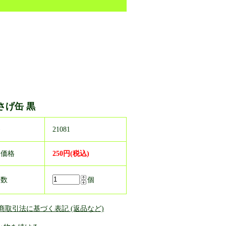
さげ缶 黒
番
21081
売価格
250円(税込)
入数
個
定商取引法に基づく表記 (返品など)