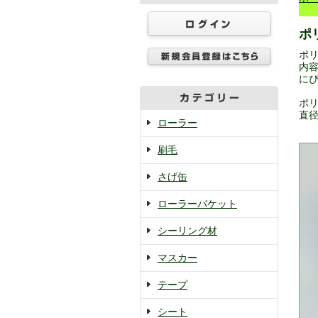
ポ
ポ
内容
に
ポ
直径
ローラー
刷毛
さげ缶
ローラーバケット
シーリング材
マスカー
テープ
シート