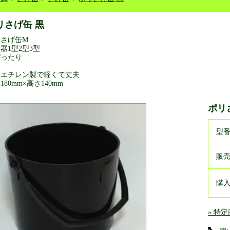
リさげ缶 黒
リさげ缶M
器1型2型3型
ぴったり
リエチレン製で軽くて丈夫
180mm×高さ140mm
ポリ
型
販
購
» 特