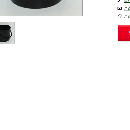
買
こ
こ