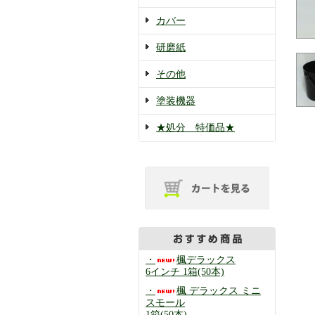
カバー
研磨紙
その他
塗装機器
★処分 特価品★
・
楓デラックス
6インチ 1箱(50本)
・
楓 デラックス ミニ
スモール
1箱(50本)