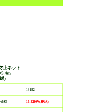
防止ネット
×5.4m
(緑)
番
18182
売価格
16,320円(税込)