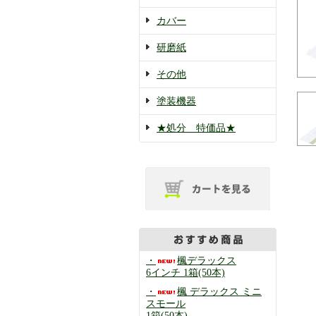
カバー
研磨紙
その他
塗装機器
★処分 特価品★
・
楓デラックス
6インチ 1箱(50本)
・
楓 デラックス ミニ
スモール
1箱(50本)