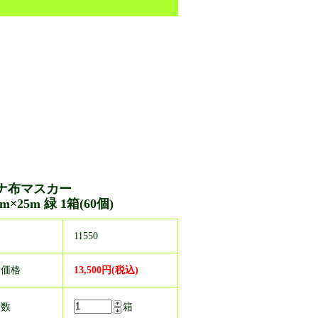
ナ布マスカー
m×25m 緑 1箱(60個)
番
11550
売価格
13,500円(税込)
入数
箱