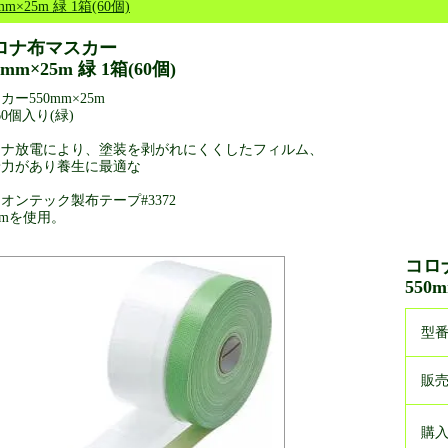
mm×25m 緑 1箱(60個)
ロナ布マスカー
0mm×25m 緑 1箱(60個)
カー550mm×25m
60個入り(緑)
ロナ放電により、塗装を剥がれにくくしたフィルム、
着力があり養生に最適な
オンテック製布テープ#3372
mmを使用。
コロ
550m
型
販
購