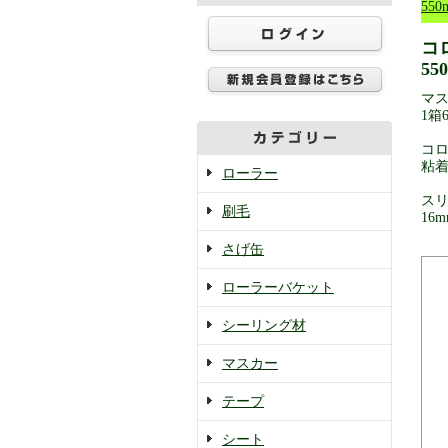
550
コ
55
マス
1箱
コ
粘
ローラー
スリ
刷毛
16
さげ缶
ローラーバケット
シーリング材
マスカー
テープ
シート