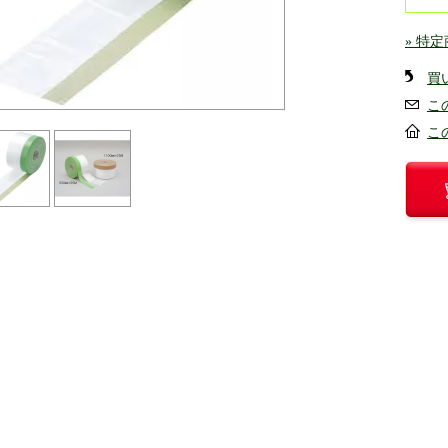
» 特
買
こ
こ