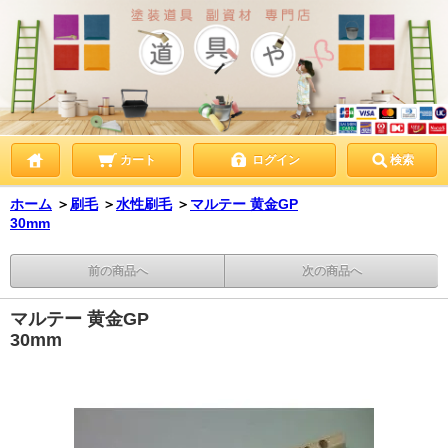
カート
ログイン
検索
ホーム
＞
刷毛
＞
水性刷毛
＞
マルテー 黄金GP
30mm
前の商品へ
次の商品へ
マルテー 黄金GP
30mm