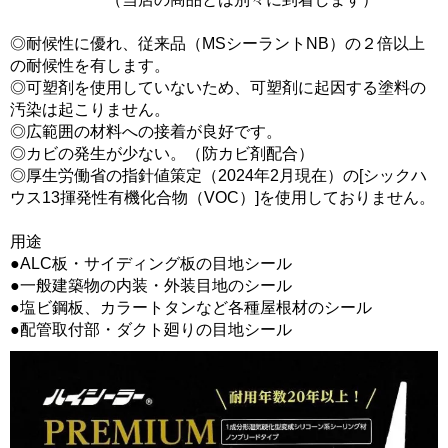
◎耐候性に優れ、従来品（MSシーラントNB）の２倍以上
の耐候性を有します。
◎可塑剤を使用していないため、可塑剤に起因する塗料の
汚染は起こりません。
◎広範囲の材料への接着が良好です。
◎カビの発生が少ない。（防カビ剤配合）
◎厚生労働省の指針値策定（2024年2月現在）の[シックハ
ウス13揮発性有機化合物（VOC）]を使用しておりません。
用途
●ALC板・サイディング板の目地シール
●一般建築物の内装・外装目地のシール
●塩ビ鋼板、カラートタンなど各種屋根材のシール
●配管取付部・ダクト廻りの目地シール