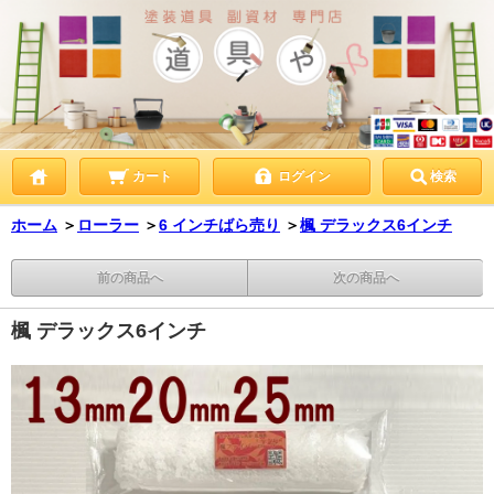
カート
ログイン
検索
ホーム
＞
ローラー
＞
6 インチばら売り
＞
楓 デラックス6インチ
前の商品へ
次の商品へ
楓 デラックス6インチ