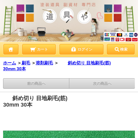
カート
ログイン
検索
ホーム
＞
刷毛
＞
溶剤刷毛
＞
斜め切り 目地刷毛(筋)
30mm 30本
前の商品へ
次の商品へ
斜め切り 目地刷毛(筋)
30mm 30本