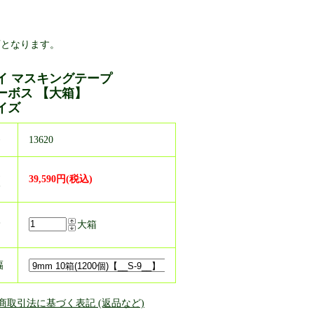
可となります。
イ マスキングテープ
ーボス 【大箱】
イズ
番
13620
売
39,590円(税込)
格
入
大箱
幅
定商取引法に基づく表記 (返品など)