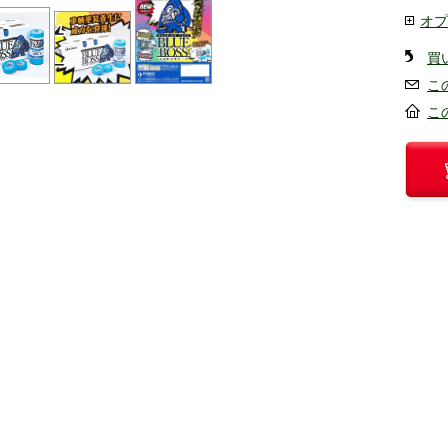
オプ
買
こ
こ