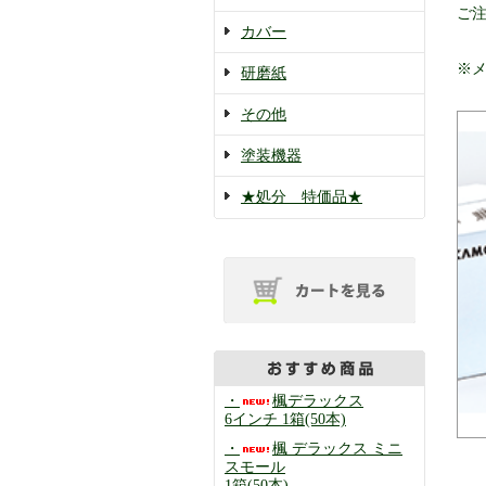
ご
カバー
※
研磨紙
その他
塗装機器
★処分 特価品★
・
楓デラックス
6インチ 1箱(50本)
・
楓 デラックス ミニ
スモール
1箱(50本)