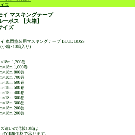
サイズ
モイ マスキングテープ
ルーボス 【大箱】
サイズ
イ 車両塗装用マスキングテープ BLUE BOSS
(小箱×10箱入り)
×18m 1,200巻
m×18m 1,000巻
m×18m 800巻
m×18m 700巻
m×18m 600巻
m×18m 500巻
m×18m 400巻
m×18m 300巻
m×18m 300巻
m×18m 200巻
m×18m 200巻
ズ違いの混載10箱は
mmの10箱価格で承ります。