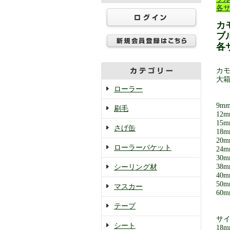
各
カ
ブ
各
カモ
大箱
ローラー
9mm
刷毛
12m
15m
さげ缶
18m
20m
ローラーバケット
24m
30m
38m
シーリング材
40m
50m
マスカー
60m
テープ
サイ
シート
18