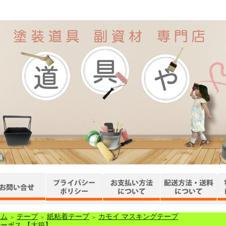
ーム
テープ
紙粘着テープ
カモイ マスキングテープ
＞
＞
＞
ーボス 【大箱】