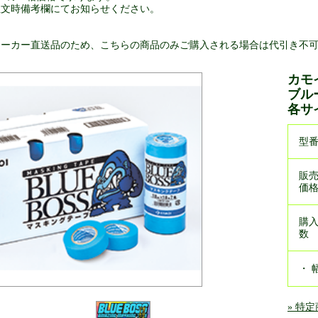
注文時備考欄にてお知らせください。
メーカー直送品のため、こちらの商品のみご購入される場合は代引き不
カモ
ブル
各サ
型
販
価
購
数
・ 
» 特