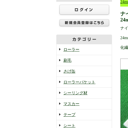
24m
ナ
24
ナ
24m
化
ローラー
刷毛
さげ缶
ローラーバケット
シーリング材
マスカー
テープ
シート