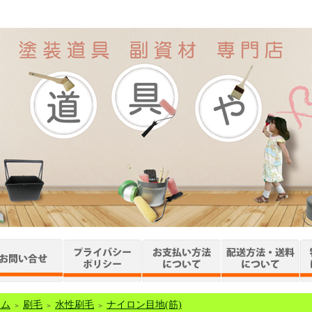
ーム
刷毛
水性刷毛
ナイロン目地(筋)
＞
＞
＞