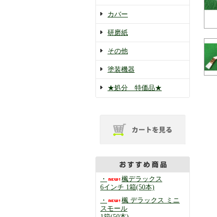
カバー
研磨紙
その他
塗装機器
★処分 特価品★
・
楓デラックス
6インチ 1箱(50本)
・
楓 デラックス ミニ
スモール
1箱(50本)