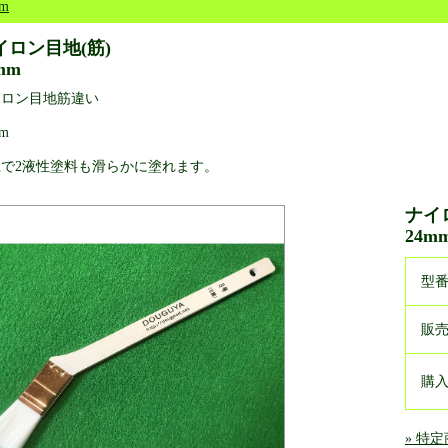
m
イロン目地(筋)
mm
イロン目地筋違い
m
繊で2液性塗料も滑らかに塗れます。
ナイ
24m
型
販
購
» 特