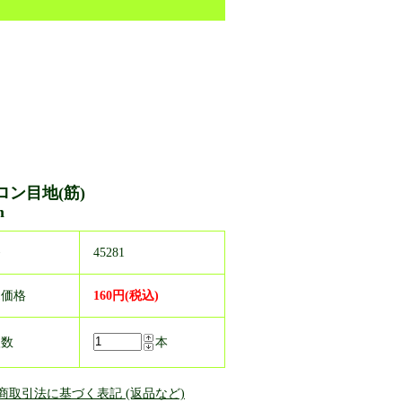
ロン目地(筋)
m
番
45281
売価格
160円(税込)
入数
本
定商取引法に基づく表記 (返品など)