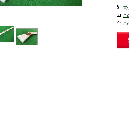
買
こ
こ