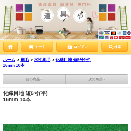
カート
ログイン
検索
ホーム
＞
刷毛
＞
水性刷毛
＞
化繊目地 短5号(平)
16mm 10本
前の商品へ
次の商品へ
化繊目地 短5号(平)
16mm 10本