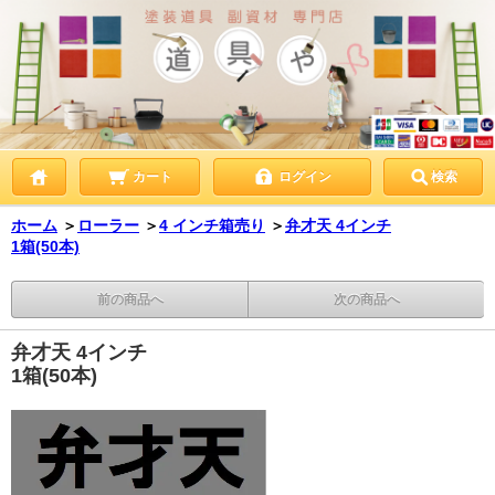
カート
ログイン
検索
ホーム
＞
ローラー
＞
4 インチ箱売り
＞
弁才天 4インチ
1箱(50本)
前の商品へ
次の商品へ
弁才天 4インチ
1箱(50本)