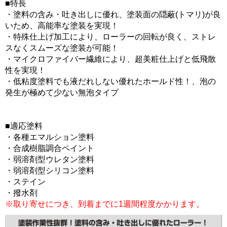
■特長
・塗料の含み・吐き出しに優れ、塗装面の隠蔽(トマリ)が良
いため、高能率な塗装を実現！
・特殊仕上げ加工により、ローラーの回転が良く、ストレ
スなくスムーズな塗装が可能！
・マイクロファイバー繊維により、超美粧仕上げと低飛散
性を実現！
・低粘度塗料でも液だれしない優れたホールド性！、泡の
発生が極めて少ない無泡タイプ
■適応塗料
・各種エマルション塗料
・合成樹脂調合ペイント
・弱溶剤型ウレタン塗料
・弱溶剤型シリコン塗料
・ステイン
・撥水剤
※取り寄せにつき、到着までに1週間程度かかります。