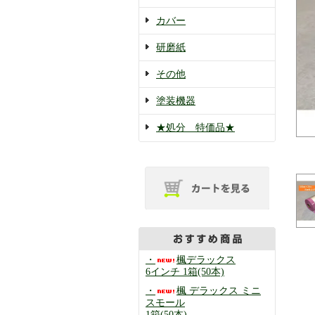
カバー
研磨紙
その他
塗装機器
★処分 特価品★
・
楓デラックス
6インチ 1箱(50本)
・
楓 デラックス ミニ
スモール
1箱(50本)