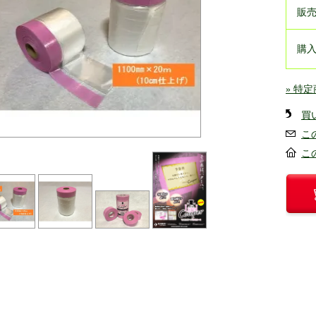
販
購
» 特
買
こ
こ