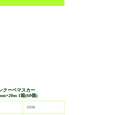
ンクーペマスカー
mm×20m 1箱(60個)
番
11116