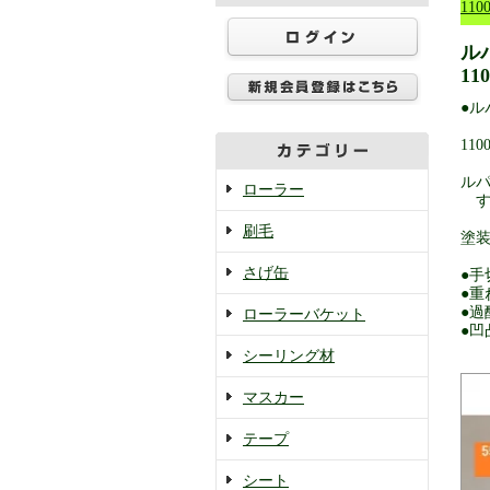
110
ル
11
●ル
110
ルパ
ローラー
す
刷毛
塗
さげ缶
●手
●重
●
ローラーバケット
●
シーリング材
マスカー
テープ
シート