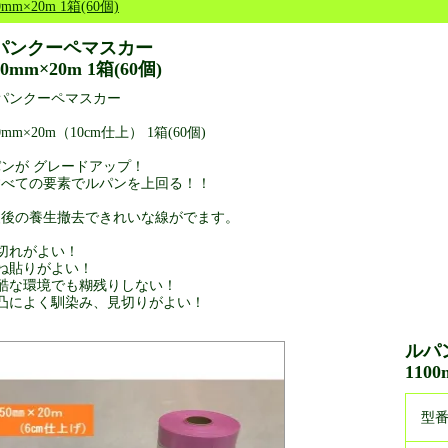
0mm×20m 1箱(60個)
パンクーペマスカー
00mm×20m 1箱(60個)
パンクーペマスカー
0mm×20m（10cm仕上） 1箱(60個)
ンが グレードアップ！
べての要素でルパンを上回る！！
装後の養生撤去できれいな線がでます。
切れがよい！
ね貼りがよい！
過酷な環境でも糊残りしない！
凹凸によく馴染み、見切りがよい！
ルパ
1100
型