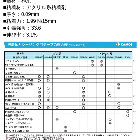
■基材：和紙
■粘着材：アクリル系粘着剤
■厚さ：0.09mm
■粘着力：1.99 N/15mm
■引張強度：33.6
■伸び率：3.1%