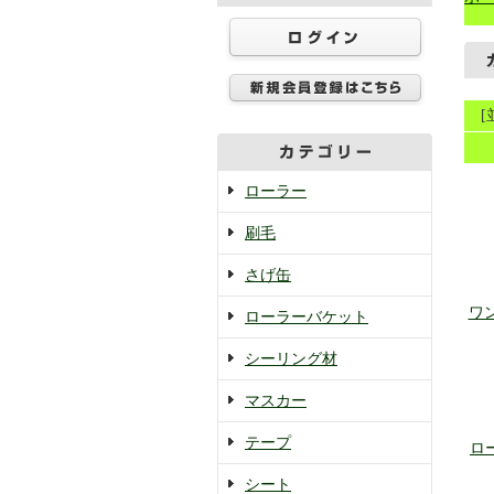
ローラー
刷毛
さげ缶
ワ
ローラーバケット
シーリング材
マスカー
テープ
ロ
シート