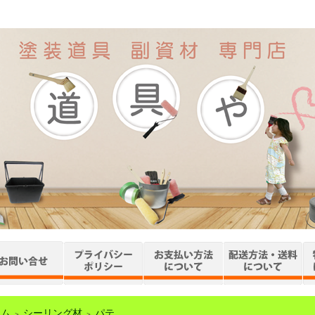
ーム
シーリング材
パテ
＞
＞