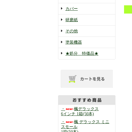
カバー
研磨紙
その他
塗装機器
★処分 特価品★
・
楓デラックス
6インチ 1箱(50本)
・
楓 デラックス ミニ
スモール
1箱(50本)