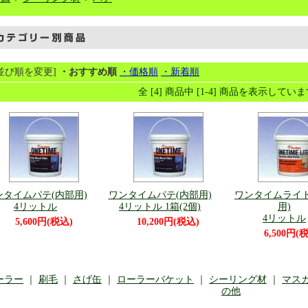
[並び順を変更]
・おすすめ順
・価格順
・新着順
全 [4] 商品中 [1-4] 商品を表示してい
ンタイムパテ(内部用)
ワンタイムパテ(内部用)
ワンタイムライト
4リットル
4リットル 1箱(2個)
用)
4リットル
5,600円(税込)
10,200円(税込)
6,500円(
ーラー
｜
刷毛
｜
さげ缶
｜
ローラーバケット
｜
シーリング材
｜
マス
の他